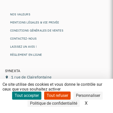
NOS VALEURS
MENTIONS LÉGALES & VIE PRIVÉE
CONDITIONS GÉNÉRALES DE VENTES
CONTACTEZ-NOUS
LAISSEZ UN AVIS !
RÈGLEMENT EN LIGNE
SYNEXTA
1 rue de Clairefontaine
78120
Rambouillet
,
France
Ce site utilise des cookies et vous donne le contrôle sur
ceux que vous souhaitez activer
+33 (0)1 85 77 11 44
contact@synexta.fr
Tout accepter
Tout refuser
Personnaliser
TVA : FR84807672076
X
Masquer le 
Politique de confidentialité
Siren : 807672076