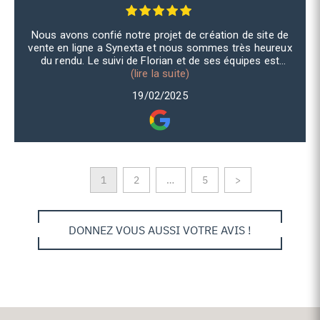
Nous avons confié notre projet de création de site de
vente en ligne a Synexta et nous sommes très heureux
du rendu. Le suivi de Florian et de ses équipes est
exceptionnel, souple et pédagogique.
(lire la suite)
19/02/2025
1
2
…
5
>
DONNEZ VOUS AUSSI VOTRE AVIS !