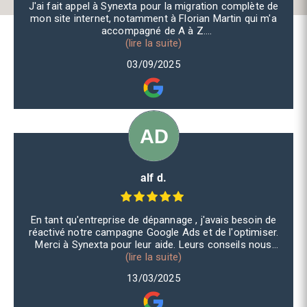
J'ai fait appel à Synexta pour la migration complète de
mon site internet, notamment à Florian Martin qui m'a
accompagné de A à Z.
Je dois dire qu'outre le professionnalisme dont il a fait
(lire la suite)
preuve et le travail parfaitement réalisé avec efficacité, il
03/09/2025
a pris le temps de m'expliquer chacune des étapes, a été
d'une très grande empathie et disponibilité.
Je ne peux que recommander ses services et n'hésiterai
pas un seul instant lors d'un prochain besoin.
alf d.
En tant qu'entreprise de dépannage , j'avais besoin de
réactivé notre campagne Google Ads et de l'optimiser.
Merci à Synexta pour leur aide. Leurs conseils nous
permettent de gérer notre campagne en toute autonomie
(lire la suite)
aujourd'hui. Très satisfait !
13/03/2025