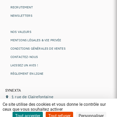
RECRUTEMENT
NEWSLETTERS
NOS VALEURS
MENTIONS LÉGALES & VIE PRIVÉE
CONDITIONS GÉNÉRALES DE VENTES
CONTACTEZ-NOUS
LAISSEZ UN AVIS !
RÈGLEMENT EN LIGNE
SYNEXTA
1 rue de Clairefontaine
78120
Rambouillet
,
France
Ce site utilise des cookies et vous donne le contrôle sur
ceux que vous souhaitez activer
+33 (0)1 85 77 11 44
contact@synexta.fr
Tout accepter
Tout refuser
Personnaliser