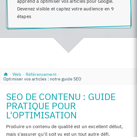
apprend à optimiser vos articles pour Google.
Devenez visible et captez votre audience en 9
étapes
A
W
R
∙
Web
∙
Référencement
∙
c
Optimiser vos articles : notre guide SEO
e
é
c
b
f
u
é
SEO DE CONTENU : GUIDE
e
r
i
e
PRATIQUE POUR
l
n
c
L'OPTIMISATION
e
m
e
Produire un contenu de qualité est un excellent début,
n
t
mais s'assurer qu'il soit vu est un tout autre défi.