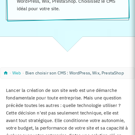
WordPress, Wix, PrestaShop. Choisissez le CMS
idéal pour votre site.
A
W
∙
Web
∙
Bien choisir son CMS : WordPress, Wix, PrestaShop
c
e
c
b
u
Lancer la création de son site web est une démarche
e
i
fondamentale pour toute entreprise. Mais une question
l
précède toutes les autres : quelle technologie utiliser ?
Cette décision n'est pas seulement technique, elle est
avant tout stratégique. Elle conditionne votre autonomie,
votre budget, la performance de votre site et sa capacité à