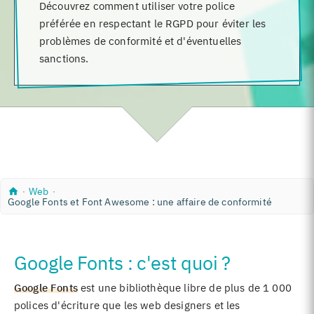
Découvrez comment utiliser votre police
préférée en respectant le RGPD pour éviter les
problèmes de conformité et d'éventuelles
sanctions.
A
W
∙
Web
∙
c
Google Fonts et Font Awesome : une affaire de conformité
e
c
b
u
e
i
Google Fonts : c'est quoi ?
l
Google Fonts
est une bibliothèque libre de plus de 1 000
polices d'écriture que les web designers et les