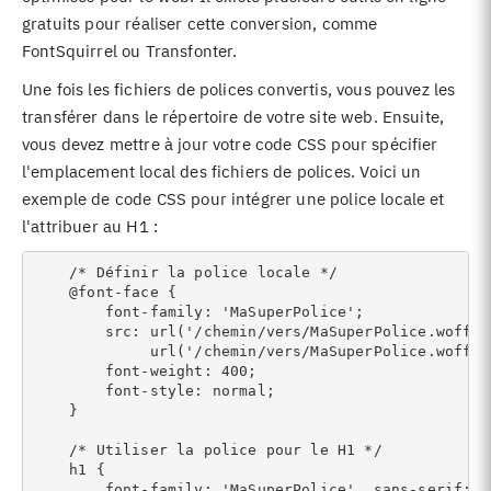
gratuits pour réaliser cette conversion, comme
FontSquirrel ou Transfonter.
Une fois les fichiers de polices convertis, vous pouvez les
transférer dans le répertoire de votre site web. Ensuite,
vous devez mettre à jour votre code CSS pour spécifier
l'emplacement local des fichiers de polices. Voici un
exemple de code CSS pour intégrer une police locale et
l'attribuer au H1 :
    /* Définir la police locale */

    @font-face {

        font-family: 'MaSuperPolice';

        src: url('/chemin/vers/MaSuperPolice.woff2'
             url('/chemin/vers/MaSuperPolice.woff')
        font-weight: 400; 

        font-style: normal;

    }

    /* Utiliser la police pour le H1 */

    h1 {

        font-family: 'MaSuperPolice', sans-serif;
