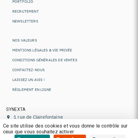
PORTFOLIO
RECRUTEMENT
NEWSLETTERS
NOS VALEURS
MENTIONS LÉGALES & VIE PRIVÉE
CONDITIONS GÉNÉRALES DE VENTES
CONTACTEZ-NOUS
LAISSEZ UN AVIS !
RÈGLEMENT EN LIGNE
SYNEXTA
1 rue de Clairefontaine
78120
Rambouillet
,
France
Ce site utilise des cookies et vous donne le contrôle sur
ceux que vous souhaitez activer
+33 (0)1 85 77 11 44