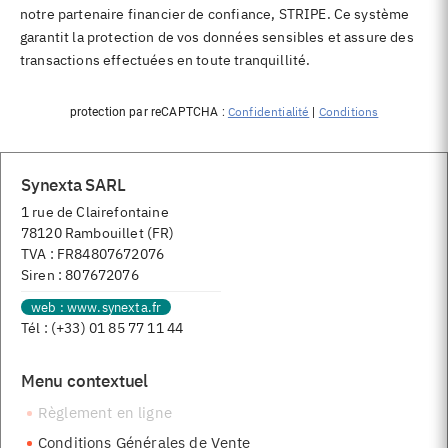
notre partenaire financier de confiance, STRIPE. Ce système
garantit la protection de vos données sensibles et assure des
transactions effectuées en toute tranquillité.
Confidentialité
Conditions
protection par reCAPTCHA :
|
Synexta SARL
1 rue de Clairefontaine
78120 Rambouillet (FR)
TVA : FR84807672076
Siren : 807672076
web : www.synexta.fr
Tél : (+33) 01 85 77 11 44
Menu contextuel
Règlement en ligne
Conditions Générales de Vente