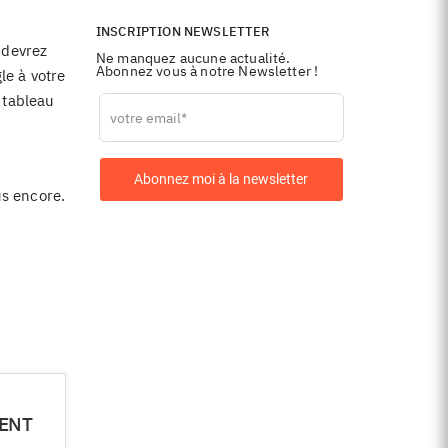
INSCRIPTION NEWSLETTER
 devrez
Ne manquez aucune actualité.
Abonnez vous à notre Newsletter !
le à votre
Leave
 tableau
this
field
blank
Abonnez moi à la newsletter
us encore.
IENT