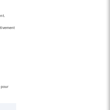
nt.
itivement
s pour