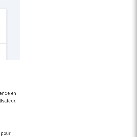
sence en
isateur,
e pour