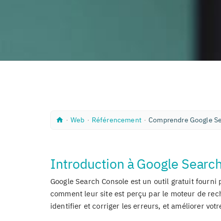
A
W
R
∙
Web
∙
Référencement
∙
Comprendre Google Se
c
e
é
c
b
f
u
é
e
r
i
e
Introduction à Google Searc
l
n
c
Google Search Console est un outil gratuit fourni
e
m
comment leur site est perçu par le moteur de reche
e
identifier et corriger les erreurs, et améliorer votre
n
t