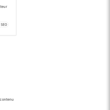
ateur
n SEO
:
 contenu