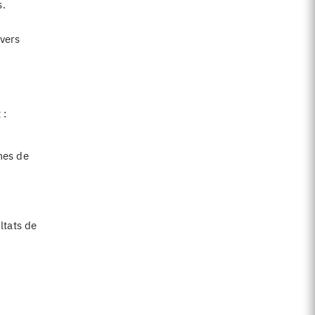
s.
 vers
 :
mes de
ltats de