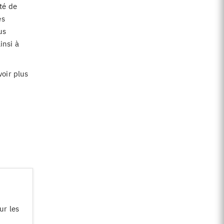
té de
es
us
insi à
voir plus
ur les