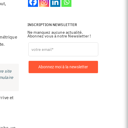
out,
INSCRIPTION NEWSLETTER
Ne manquez aucune actualité.
Abonnez vous à notre Newsletter !
 métrique
te.
Leave
this
field
blank
Abonnez moi à la newsletter
re site
rmulaire
rive et
rche, un