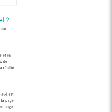
el ?
ence
e et sa
ux de
a réalité
levé est
 la page
tre page