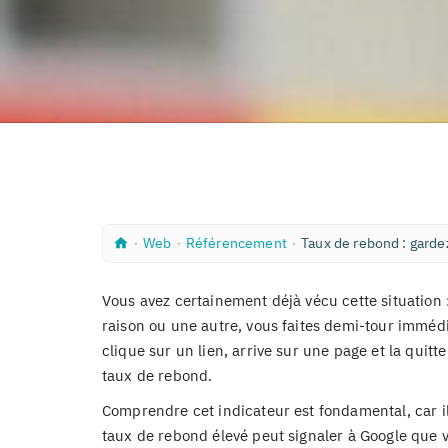
A
W
R
∙
Web
∙
Référencement
∙
Taux de rebond : gardez
c
e
é
c
b
f
u
é
Vous avez certainement déjà vécu cette situation 
e
r
i
e
raison ou une autre, vous faites demi-tour immédi
l
n
clique sur un lien, arrive sur une page et la quit
c
e
taux de rebond.
m
e
Comprendre cet indicateur est fondamental, car il
n
t
taux de rebond élevé peut signaler à Google que vo