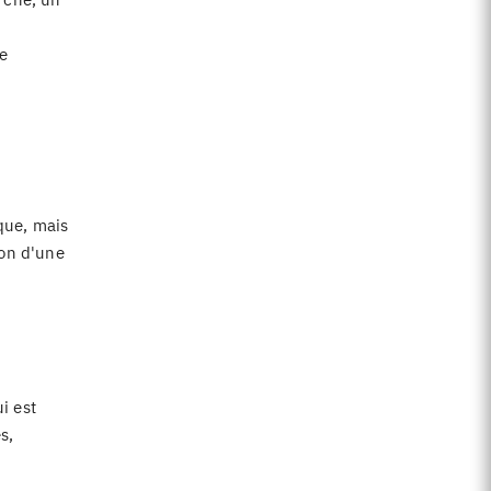
e
ique, mais
ion d'une
i est
s,