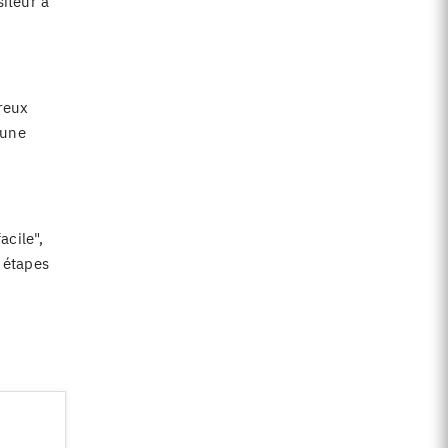
siteur à
reux
 une
acile",
s étapes