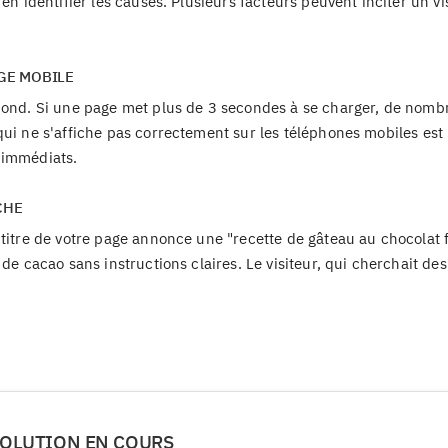
en identifier les causes. Plusieurs facteurs peuvent inciter un vi
GE MOBILE
ebond. Si une page met plus de 3 secondes à se charger, de nomb
qui ne s'affiche pas correctement sur les téléphones mobiles est
 immédiats.
CHE
 titre de votre page annonce une "recette de gâteau au chocolat f
 de cacao sans instructions claires. Le visiteur, qui cherchait de
ÉVOLUTION EN COURS