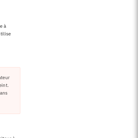
e à
tilise
ateur
eint.
Dans