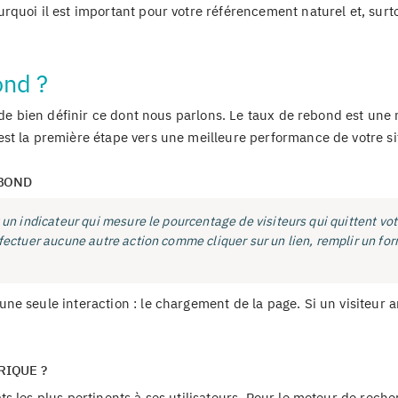
quoi il est important pour votre référencement naturel et, surt
ond ?
e de bien définir ce dont nous parlons. Le taux de rebond est une
st la première étape vers une meilleure performance de votre si
EBOND
 un indicateur qui mesure le pourcentage de visiteurs qui quittent vot
fectuer aucune autre action comme cliquer sur un lien, remplir un fo
e seule interaction : le chargement de la page. Si un visiteur ar
RIQUE ?
s les plus pertinents à ses utilisateurs. Pour le moteur de reche