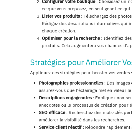
x
Configurer votre boutique
: Choisissez un no
ce que vous proposez, en soulignant ce qui 
Lister vos produits
: Téléchargez des photos 
Rédigez des descriptions informatives qui inc
chaque création.
Optimiser pour la recherche
: Identifiez de
produits. Cela augmentera vos chances d'app
Stratégies pour Améliorer Vo
Appliquez ces stratégies pour booster vos ventes s
Photographies professionnelles
: Des images c
assurez-vous que l'éclairage met en valeur le
Descriptions engageantes
: Expliquez non seu
anecdotes ou le processus de création pour é
SEO efficace
: Recherchez des mots-clés perti
améliorer la visibilité dans les recherches.
Service client réactif
: Répondre rapidement au