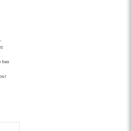
.
ez
p bas
our