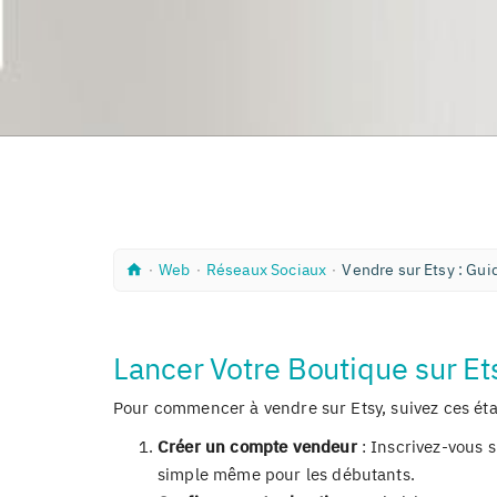
A
W
R
∙
Web
∙
Réseaux Sociaux
∙
Vendre sur Etsy : Gui
c
e
é
c
b
s
u
e
e
a
i
u
Lancer Votre Boutique sur Et
l
x
S
Pour commencer à vendre sur Etsy, suivez ces ét
o
c
Créer un compte vendeur
i
: Inscrivez-vous s
a
simple même pour les débutants.
u