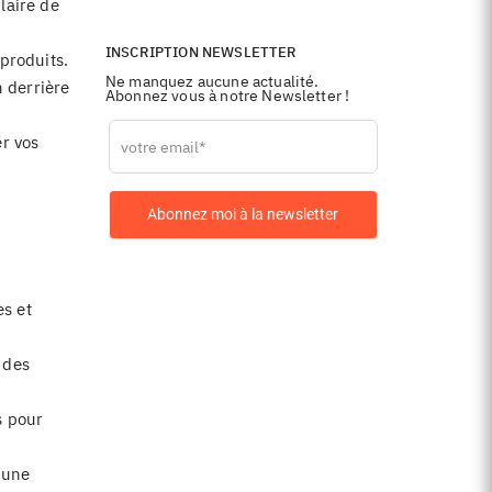
laire de
INSCRIPTION NEWSLETTER
produits.
Ne manquez aucune actualité.
n derrière
Abonnez vous à notre Newsletter !
Leave
er vos
this
field
blank
Abonnez moi à la newsletter
es et
 des
s pour
 une