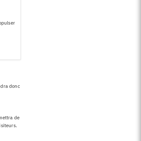
opulser
audra donc
mettra de
siteurs.