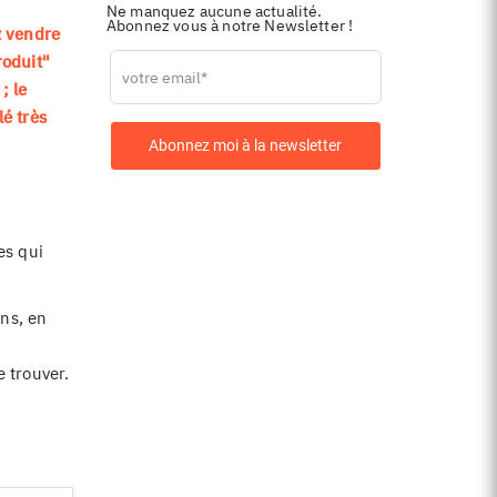
Ne manquez aucune actualité.
Abonnez vous à notre Newsletter !
z vendre
Leave
roduit"
this
; le
field
é très
blank
Abonnez moi à la newsletter
es qui
ens, en
e trouver.