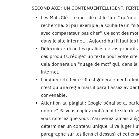
SECOND AXE : UN CONTENU INTELLIGENT, PERT
Les Mots Clé : Le mot clé est le "mot" qu'une
recherche. Si par exemple je souhaite un "site
avec comparateur pas cher". Ce sont des mots c
dans le site internet... Aujourd'hui il faut les 
Déterminez donc les qualités de vos produits 
ces produits, rédigez un texte pour votre site
Cela donnera un "nuage de mot" qui, dans la d
internet.
Longueur du texte : Il est généralement adm
n'est qu'une règle mais il parait assez évid
convenable.
Attention au plagiat : Google pénalisera, parf
unique". Si vous copiez mot à mot le site de vo
vous noterez que vous n'arriverez jamais à é
déterminer un contenu unique. Il va juger l'uti
paragraphe sur les liens ci dessus) et cet en