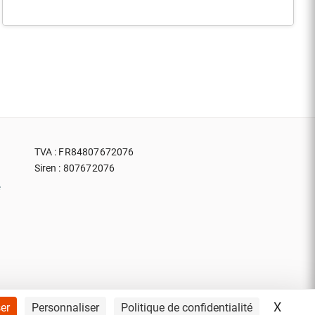
TVA : FR84807672076
Siren : 807672076
e
X
Masqu
er
Personnaliser
Politique de confidentialité