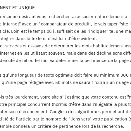
INENT ET UNIQUE
 personne désirant vous rechercher va associer naturellement à l
 internet" avec un "comparateur de produit", je vais taper "site 
lé. Loin est le temps où il suffisait de les "indiquer" tel une ma
intégrer dans le texte et c'est loin d'être évident.
et services et essayez de déterminer les mots habituellement as
 internet en les utilisant souvent, mais dans des déclinaisons diff
ensité de tel ou tel mot va déterminer la pertinence de la page 
is qu'une longueur de texte optimale doit faire au minimum 300 
ent qu'une page rédigée avec 50 mots ne saurait fournir un nuage
ois très lourdement, votre site s'il estime que votre contenu est "
tre principal concurrent (hormis d'être dans l'illégalité la plus to
galer son référencement. Google a des algorithmes permettant de
lité de l'article par le nombre de "liens vers" votre publication (
semble donnera un critère de pertinence lors de la recherche.