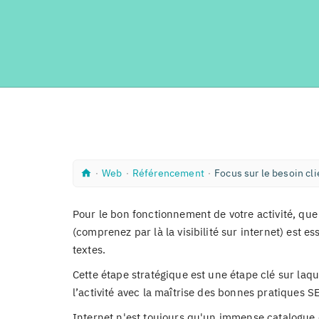
A
W
R
∙
Web
∙
Référencement
∙
Focus sur le besoin cli
c
e
é
c
b
f
u
é
Pour le bon fonctionnement de votre activité, que 
e
r
i
e
(comprenez par là la visibilité sur internet) est e
l
n
textes.
c
e
Cette étape stratégique est une étape clé sur laqu
m
e
l’activité avec la maîtrise des bonnes pratiques SE
n
t
Internet n'est toujours qu'un immense catalogue 