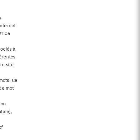
a
internet
trice
sociés à
érentes.
du site
mots. Ce
 de mot
non
tale),
cf