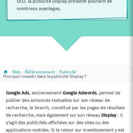
SEO, la publicité Display présente pourtant de
nombreux avantages.
A
W
R
P
∙
Web
∙
Référencement
∙
Publicité
∙
c
Pourquoi investir dans la publicité Display ?
e
é
u
c
b
f
b
u
é
l
e
r
i
Google Ads
, anciennement
Google Adwords
, permet de
i
e
c
l
publier des annonces textuelles sur son réseau de
n
i
c
t
recherche, le Search, constitué par les pages de résultats
e
é
m
de recherche, mais également sur son réseau
Display
: il
e
s’agit des publicités affichées sur des sites ou des
n
t
applications mobiles. Si le retour sur investissement y est