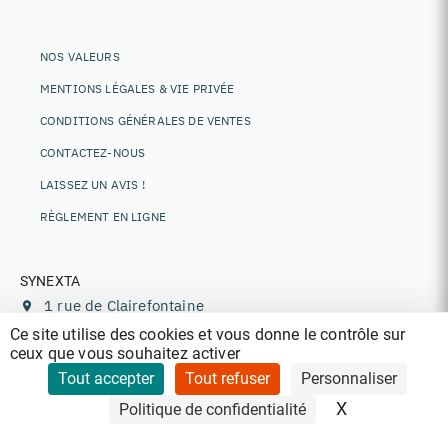
NOS VALEURS
MENTIONS LÉGALES & VIE PRIVÉE
CONDITIONS GÉNÉRALES DE VENTES
CONTACTEZ-NOUS
LAISSEZ UN AVIS !
RÈGLEMENT EN LIGNE
SYNEXTA
1 rue de Clairefontaine
78120
Rambouillet
,
France
Ce site utilise des cookies et vous donne le contrôle sur
ceux que vous souhaitez activer
+33 (0)1 85 77 11 44
contact@synexta.fr
Tout accepter
Tout refuser
Personnaliser
TVA : FR84807672076
X
Masquer le 
Politique de confidentialité
Siren : 807672076